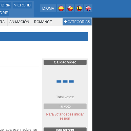
HDRIP
MICROHD
IDIOMA
DRIP
RA
ANIMACIÓN
ROMANCE
CATEGORIAS
ESTERN
DOCUMENTAL
WAR & POLITICS
BIOGRAFÍA
Calidad vídeo
---
Total votos:
Tu voto
Para votar debes iniciar
sesión
 que aparecen sobre su
Info torrent