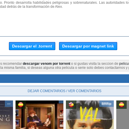
. Pronto desarrolla habilidades peligrosas y sobrenaturales. Las autoridades l
rdad detrás de la transformación de Alex.
Descargar el .torrent
Descargar por magnet link
mos recomendar
descargar venom por torrent
o si gustas visita la seccion de
pelic
a misma familia, si deseas alguna otra pelicula o serie solo debes contactarnos y 
DEJAR COMENTARIOS / VER COMENTARIOS
---
BRRip