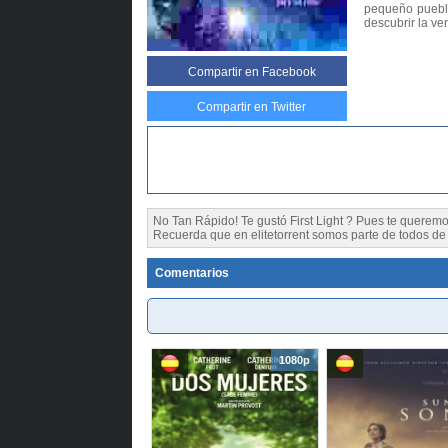
pequeño pueblo
descubrir la ve
Compartir
en Facebook
Compartir en Twitter
No Tan Rápido! Te gustó First Light ? Pues te quere
Recuerda que en elitetorrent somos parte de todos de l
Comentarios
1080p