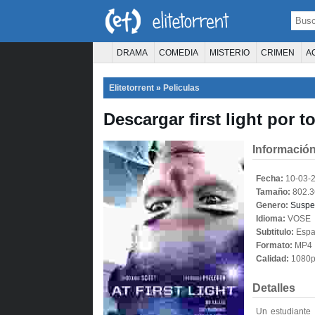
DRAMA
COMEDIA
MISTERIO
CRIMEN
A
TERROR
CIENCIA FICCIÓN
FANTASÍA
Elitetorrent
»
Peliculas
PELÍCULA D
Descargar first light por t
Información
Fecha:
10-03-
Tamaño:
802.3
Genero:
Suspe
Idioma:
VOSE
Subtitulo:
Espa
Formato:
MP4
Calidad:
1080
Detalles
Un estudiante 