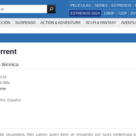
PELICULAS
SERIES
ESTRENOS
ESTRENOS 2024
1080P
720P
DV
CCIÓN
SUSPENSO
ACTION & ADVENTURE
SCI-FI & FANTASY
AVENTU
FAMILIA
DOCUS Y TV
HISTORIA
SUSPENSE
GUERRA
MÚSICA
W
E LA TELEVISIÓN
FOREIGN
KIDS
REALITY
ANIMACION
THRILLER
orrent
 técnica
2018
6 MBs
nse
ñol, Español
p
de secundaria, Alex Lainey, quien tiene un encuentro con luces misteriosas