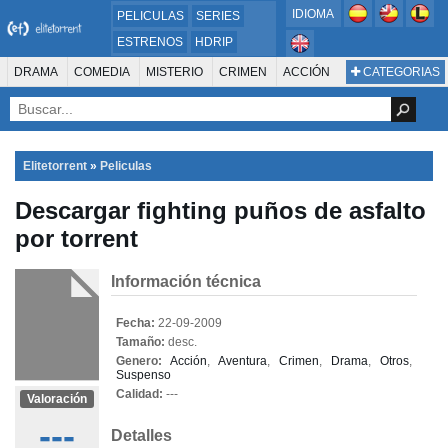
IDIOMA
PELICULAS
SERIES
ESTRENOS
HDRIP
MICROHD
DRAMA
COMEDIA
MISTERIO
CRIMEN
ACCIÓN
CATEGORIAS
ESTRENOS 2024
1080P
SUSPENSO
ACTION & ADVENTURE
SCI-FI & FANTASY
AVENTURA
720P
DVDRIP
ANIMACIÓN
ROMANCE
TERROR
CIENCIA FICCIÓN
FANTASÍA
FAMILIA
DOCUS Y TV
HISTORIA
SUSPENSE
GUERRA
MÚSICA
Elitetorrent
»
Peliculas
WESTERN
DOCUMENTAL
WAR & POLITICS
Descargar fighting puños de asfalto
PELÍCULA DE LA TELEVISIÓN
FOREIGN
KIDS
REALITY
ANIMACION
por torrent
THRILLER
BIOGRAFÍA
Información técnica
Fecha:
22-09-2009
Tamaño:
desc.
Genero:
Acción
,
Aventura
,
Crimen
,
Drama
,
Otros
,
Suspenso
Calidad:
---
Valoración
---
Detalles