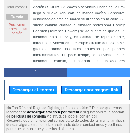
Total votos: 1
Acción / SINOPSIS: Shawn MacArthur (Channing Tatum)
llega a Nueva York con las manos vacías. Sobrevive
Tu voto
vendiendo objetos de marca falsificados en la calle. Su
Para votar
suerte cambia cuando el timador profesional Harvey
debes iniciar
Boarden (Terrence Howard) se da cuenta de que es un
sesión
luchador nato. Harvey, en calidad de representante,
introduce a Shawn en el corrupto circuito del boxeo sin
guantes, donde los ricos apuestan por peones
intercambiables. En poco tiempo, se convierte en un
luchador estrella, tumbando a boxeadores
profesionales. Pero si Shawn quiere salir del tenebroso
mundo en el que está metido, deberá participar en la
pelea más dura de su vida.
Descargar el .torrent
Descargar por magnet link
No Tan Rápido! Te gustó Fighting puños de asfalto ? Pues te queremos
recomendar
descargar star trek por torrent
o si gustas visita la seccion
de
peliculas de comedia
y disfruta de todo el contenido!
Recuerda que en elitetorrent somos parte de todos de la misma familia, si
deseas alguna otra pelicula o serie solo debes contactarnos y pedirnos
para que se publique y puedas disfrutarla.