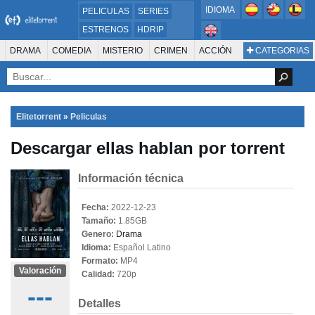
IDIOMA
PELICULAS
SERIES
ESTRENOS
HDRIP
MICROHD
DRAMA
COMEDIA
MISTERIO
CRIMEN
ACCIÓN
CATEGORIAS
ESTRENOS 2024
1080P
SUSPENSO
ACTION & ADVENTURE
SCI-FI & FANTASY
AVENTURA
720P
DVDRIP
ANIMACIÓN
ROMANCE
TERROR
CIENCIA FICCIÓN
FANTASÍA
FAMILIA
DOCUS Y TV
HISTORIA
SUSPENSE
GUERRA
MÚSICA
Elitetorrent
»
Peliculas
WESTERN
DOCUMENTAL
WAR & POLITICS
Descargar ellas hablan por torrent
PELÍCULA DE LA TELEVISIÓN
FOREIGN
KIDS
REALITY
ANIMACION
THRILLER
BIOGRAFÍA
Información técnica
Fecha:
2022-12-23
Tamaño:
1.85GB
Genero:
Drama
Idioma:
Español Latino
Formato:
MP4
Valoración
Calidad:
720p
---
Detalles