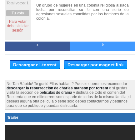
Total votos: 1
Un grupo de mujeres en una colonia religiosa aislada
lucha por reconciliar su fe con una serie de
Tu voto
agresiones sexuales cometidas por los hombres de la
colonia.
Para votar
debes iniciar
sesión
Descargar el .torrent
Descargar por magnet link
No Tan Rápido! Te gustó Ellas hablan ? Pues te queremos recomendar
descargar la resurrección de charles manson por torrent
o si gustas
visita la seccion de
peliculas de drama
y disfruta de todo el contenido!
Recuerda que en elitetorrent somos parte de todos de la misma familia, si
deseas alguna otra pelicula o serie solo debes contactarnos y pedirnos
para que se publique y puedas disfrutarla.
Trailer