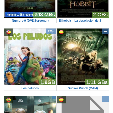
708 MBs
2 GBs
Numero 9 (DVDScreener)
El hobbit – La desolacion de Smaug (BR-Screener)
720p
---
1.9GB
1.11 GBs
Los peludos
Sucker Punch (CAM)
---