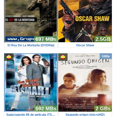
697 MBs
2.5GB
El Rey De La Montaña (DVDRip)
Oscar Shaw
---
1080p
692 MBs
2 GBs
Superagente 86 de pelicula (TS-Screener)
Segundo origen (microHD)