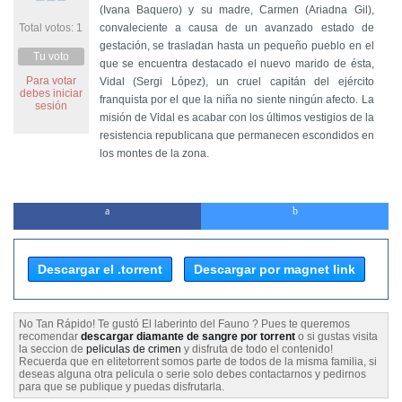
(Ivana Baquero) y su madre, Carmen (Ariadna Gil),
Total votos: 1
convaleciente a causa de un avanzado estado de
gestación, se trasladan hasta un pequeño pueblo en el
Tu voto
que se encuentra destacado el nuevo marido de ésta,
Para votar
Vidal (Sergi López), un cruel capitán del ejército
debes iniciar
franquista por el que la niña no siente ningún afecto. La
sesión
misión de Vidal es acabar con los últimos vestigios de la
resistencia republicana que permanecen escondidos en
los montes de la zona.
Descargar el .torrent
Descargar por magnet link
No Tan Rápido! Te gustó El laberinto del Fauno ? Pues te queremos
recomendar
descargar diamante de sangre por torrent
o si gustas visita
la seccion de
peliculas de crimen
y disfruta de todo el contenido!
Recuerda que en elitetorrent somos parte de todos de la misma familia, si
deseas alguna otra pelicula o serie solo debes contactarnos y pedirnos
para que se publique y puedas disfrutarla.