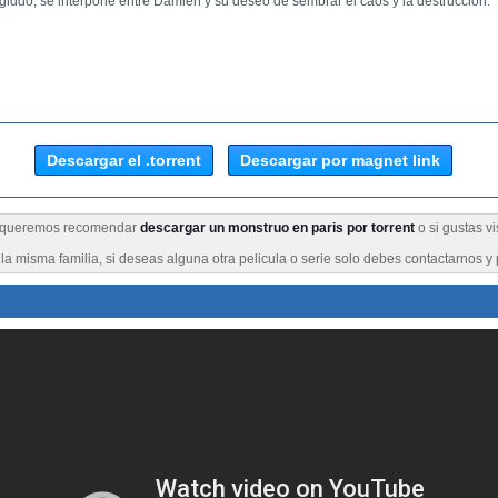
iddo, se interpone entre Damien y su deseo de sembrar el caos y la destrucción.
Descargar el .torrent
Descargar por magnet link
te queremos recomendar
descargar un monstruo en paris por torrent
o si gustas vi
a misma familia, si deseas alguna otra pelicula o serie solo debes contactarnos y 