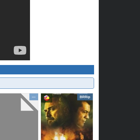
---
BRRip