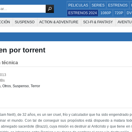
PELICULAS
SERIES
ESTRENOS
ESTRENOS 2024
1080P
720P
DV
CCIÓN
SUSPENSO
ACTION & ADVENTURE
SCI-FI & FANTASY
AVENTU
FAMILIA
DOCUS Y TV
HISTORIA
SUSPENSE
GUERRA
MÚSICA
W
E LA TELEVISIÓN
FOREIGN
KIDS
REALITY
ANIMACION
THRILLER
en por torrent
 técnica
2013
MBs
a
,
Otros
,
Suspenso
,
Terror
m Neill), de 32 años, es un ser cruel, frío y calculador que ha sido engendrado po
inar el mundo. Con tal de conseguir sus propósitos está dispuesto a matara tod
abnegado sacerdote (Brazzi), cuya misión es destruir al Anticristo y que tiene en 