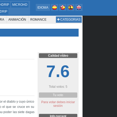
HDRIP
MICROHD
IDIOMA
DRIP
RA
ANIMACIÓN
ROMANCE
CATEGORIAS
ESTERN
DOCUMENTAL
WAR & POLITICS
BIOGRAFÍA
Calidad vídeo
7.6
Total votos: 5
Tu voto
r el diablo y cuyo único
Para votar debes iniciar
sesión
o el que se cruce en su
su poder las siete dagas
Info torrent