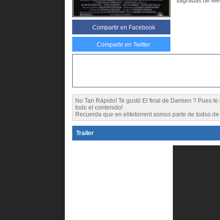
sagradas de Meg
Compartir
en Facebook
Compartir en Twitter
No Tan Rápido! Te gustó El final de Damien ? Pues 
todo el contenido!
Recuerda que en elitetorrent somos parte de todos de l
Trailer