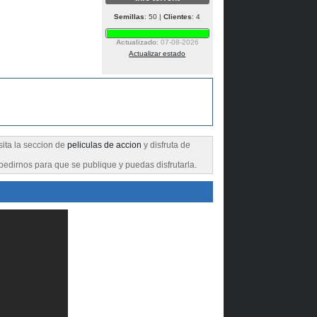
Semillas
: 50 |
Clientes
: 4
Actualizado
: 07-08-2026
Actualizar estado
sita la seccion de
peliculas de accion
y disfruta de
pedirnos para que se publique y puedas disfrutarla.