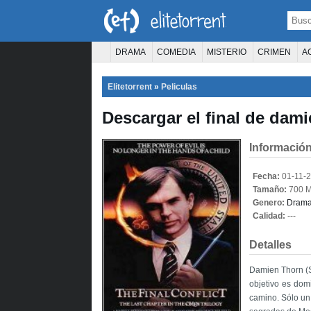
DRAMA
COMEDIA
MISTERIO
CRIMEN
A
TERROR
CIENCIA FICCIÓN
FANTASÍA
Elitetorrent
»
Peliculas
PELÍCULA D
Descargar el final de dami
Información
Fecha:
01-11-
Tamaño:
700 
Genero:
Dram
Calidad:
---
Detalles
Damien Thorn (Sa
objetivo es dom
camino. Sólo un 