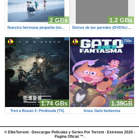
2 GBs
1.2 GBs
Nuestra hermana pequeña (microHD)
Detras de las paredes (DVDScreener)
720p
1.74 GBs
1.39GB
Tren a Busan 2: Península (TS)
Anzu. Gato fantasma
©
EliteTorrent
- Descargar Peliculas y Series Por Torrent - Estrenos 2020 -
Pagina Oficial ™.