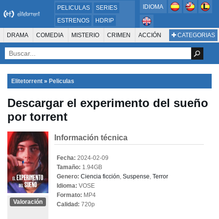
IDIOMA
PELICULAS
SERIES
ESTRENOS
HDRIP
MICROHD
DRAMA
COMEDIA
MISTERIO
CRIMEN
ACCIÓN
CATEGORIAS
ESTRENOS 2024
1080P
SUSPENSO
ACTION & ADVENTURE
SCI-FI & FANTASY
AVENTURA
720P
DVDRIP
ANIMACIÓN
ROMANCE
TERROR
CIENCIA FICCIÓN
FANTASÍA
FAMILIA
DOCUS Y TV
HISTORIA
SUSPENSE
GUERRA
MÚSICA
Elitetorrent
»
Peliculas
WESTERN
DOCUMENTAL
WAR & POLITICS
Descargar el experimento del sueño
PELÍCULA DE LA TELEVISIÓN
FOREIGN
KIDS
REALITY
ANIMACION
por torrent
THRILLER
BIOGRAFÍA
Información técnica
Fecha:
2024-02-09
Tamaño:
1.94GB
Genero:
Ciencia ficción
,
Suspense
,
Terror
Idioma:
VOSE
Formato:
MP4
Valoración
Calidad:
720p