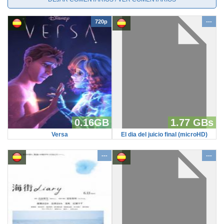
720p
---
0.16GB
1.77 GBs
Versa
El dia del juicio final (microHD)
---
---