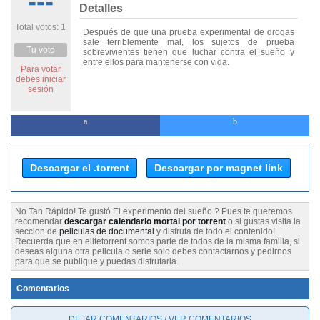
---
Detalles
Total votos: 1
Después de que una prueba experimental de drogas
sale terriblemente mal, los sujetos de prueba
Tu voto
sobrevivientes tienen que luchar contra el sueño y
entre ellos para mantenerse con vida.
Para votar
debes iniciar
sesión
Descargar el .torrent
Descargar por magnet link
No Tan Rápido! Te gustó El experimento del sueño ? Pues te queremos
recomendar
descargar calendario mortal por torrent
o si gustas visita la
seccion de
peliculas de documental
y disfruta de todo el contenido!
Recuerda que en elitetorrent somos parte de todos de la misma familia, si
deseas alguna otra pelicula o serie solo debes contactarnos y pedirnos
para que se publique y puedas disfrutarla.
Comentarios
DEJAR COMENTARIOS / VER COMENTARIOS