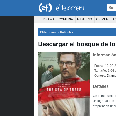
DRAMA
COMEDIA
MISTERIO
CRIMEN
A
TERROR
CIENCIA FICCIÓN
FANTASÍA
Elitetorrent
»
Peliculas
PELÍCULA D
Descargar el bosque de lo
Información
Fecha:
13-02-
Tamaño:
2 GB
Genero:
Dram
Detalles
Un estadouniden
un lugar al que 
emprenden un vi