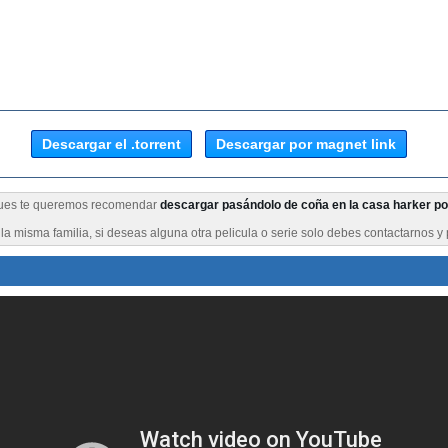
Descargar el .torrent
Descargar por magnet link
 Pues te queremos recomendar
descargar pasándolo de coña en la casa harker por
a misma familia, si deseas alguna otra pelicula o serie solo debes contactarnos y 