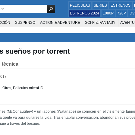
PELICULAS
SERIES
ESTRENOS
ESTRENOS 2024
1080P
720P
DV
CCIÓN
SUSPENSO
ACTION & ADVENTURE
SCI-FI & FANTASY
AVENTU
FAMILIA
DOCUS Y TV
HISTORIA
SUSPENSE
GUERRA
MÚSICA
W
E LA TELEVISIÓN
FOREIGN
KIDS
REALITY
ANIMACION
THRILLER
s sueños por torrent
 técnica
2017
s
a
,
Otros
,
Peliculas microHD
se (McConaughey) y un japonés (Watanabe) se conocen en el tristemente famoso
la gente va para quitarse la vida. Tras entablar conversación, abandonan sus proye
aje a través del bosque.