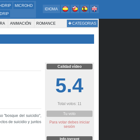
HDRIP
MICROHD
IDIOMA
DRIP
RA
ANIMACIÓN
ROMANCE
CATEGORIAS
ESTERN
DOCUMENTAL
WAR & POLITICS
BIOGRAFÍA
Calidad vídeo
5.4
Total votos: 11
Tu voto
 "bosque del suicidio",
ctos de suicidio y juntos
Para votar debes iniciar
sesión
Info torrent