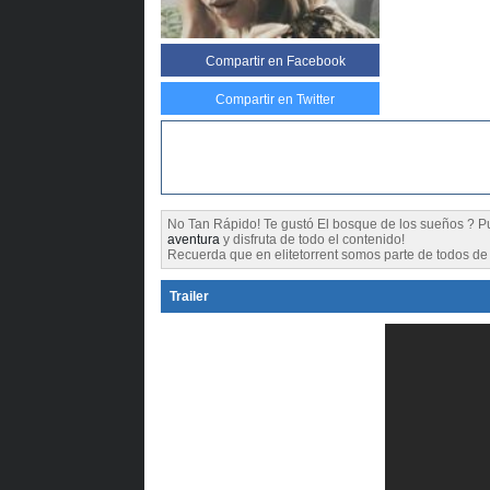
Compartir
en Facebook
Compartir en Twitter
No Tan Rápido! Te gustó El bosque de los sueños ?
aventura
y disfruta de todo el contenido!
Recuerda que en elitetorrent somos parte de todos de l
Trailer