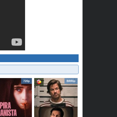
720p
BRRip