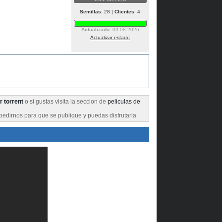
Semillas
: 28 |
Clientes
: 4
Actualizado
: 09-08-2026
Actualizar estado
 torrent
o si gustas visita la seccion de
peliculas de
pedirnos para que se publique y puedas disfrutarla.