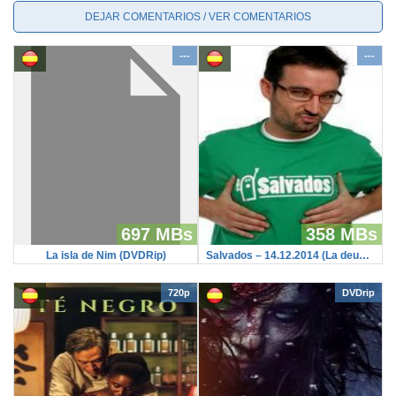
DEJAR COMENTARIOS / VER COMENTARIOS
---
---
697 MBs
358 MBs
La isla de Nim (DVDRip)
Salvados – 14.12.2014 (La deuda infinita)
720p
DVDrip