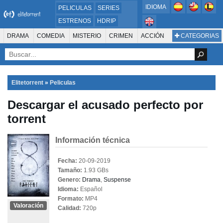
IDIOMA
PELICULAS
SERIES
ESTRENOS
HDRIP
MICROHD
DRAMA
COMEDIA
MISTERIO
CRIMEN
ACCIÓN
CATEGORIAS
ESTRENOS 2024
1080P
SUSPENSO
ACTION & ADVENTURE
SCI-FI & FANTASY
AVENTURA
720P
DVDRIP
ANIMACIÓN
ROMANCE
TERROR
CIENCIA FICCIÓN
FANTASÍA
FAMILIA
DOCUS Y TV
HISTORIA
SUSPENSE
GUERRA
MÚSICA
Elitetorrent
»
Peliculas
WESTERN
DOCUMENTAL
WAR & POLITICS
Descargar el acusado perfecto por
PELÍCULA DE LA TELEVISIÓN
FOREIGN
KIDS
REALITY
ANIMACION
torrent
THRILLER
BIOGRAFÍA
Información técnica
Fecha:
20-09-2019
Tamaño:
1.93 GBs
Genero:
Drama
,
Suspense
Idioma:
Español
Formato:
MP4
Valoración
Calidad:
720p