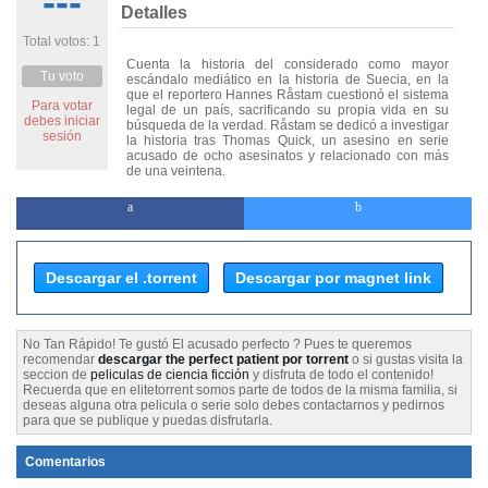
---
Detalles
Total votos: 1
Cuenta la historia del considerado como mayor
Tu voto
escándalo mediático en la historia de Suecia, en la
que el reportero Hannes Råstam cuestionó el sistema
Para votar
legal de un país, sacrificando su propia vida en su
debes iniciar
búsqueda de la verdad. Råstam se dedicó a investigar
sesión
la historia tras Thomas Quick, un asesino en serie
acusado de ocho asesinatos y relacionado con más
de una veintena.
Descargar el .torrent
Descargar por magnet link
No Tan Rápido! Te gustó El acusado perfecto ? Pues te queremos
recomendar
descargar the perfect patient por torrent
o si gustas visita la
seccion de
peliculas de ciencia ficción
y disfruta de todo el contenido!
Recuerda que en elitetorrent somos parte de todos de la misma familia, si
deseas alguna otra pelicula o serie solo debes contactarnos y pedirnos
para que se publique y puedas disfrutarla.
Comentarios