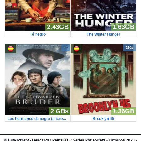
2.43GB
1.63GB
Té negro
The Winter Hunger
---
720p
2 GBs
1.36GB
Los hermanos de negro (microHD)
Brooklyn 45
©
EliteTorrent
- Descargar Peliculas y Series Por Torrent - Estrenos 2020 -