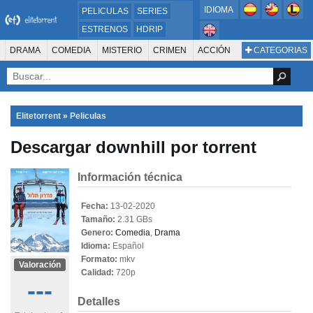
IDIOMA
PELICULAS
SERIES
ESTRENOS
HDRIP
MICROHD
DRAMA
COMEDIA
MISTERIO
CRIMEN
ACCIÓN
CATEGORIAS
ESTRENOS 2024
1080P
SUSPENSO
ACTION & ADVENTURE
SCI-FI & FANTASY
AVENTURA
720P
DVDRIP
ANIMACIÓN
ROMANCE
TERROR
CIENCIA FICCIÓN
FANTASÍA
FAMILIA
DOCUS Y TV
HISTORIA
SUSPENSE
GUERRA
MÚSICA
Elitetorrent
»
Peliculas
WESTERN
DOCUMENTAL
WAR & POLITICS
Descargar downhill por torrent
PELÍCULA DE LA TELEVISIÓN
FOREIGN
KIDS
REALITY
ANIMACION
THRILLER
BIOGRAFÍA
Información técnica
Fecha:
13-02-2020
Tamaño:
2.31 GBs
Genero:
Comedia
,
Drama
Idioma:
Español
Formato:
mkv
Valoración
Calidad:
720p
---
Detalles