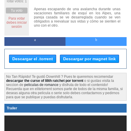
Total votos: 1
Apenas escapando de una avalancha durante unas
Tu voto
vacaciones familiares de esquí en los Alpes, una
pareja casada se ve desarreglada cuando se ven
Para votar
obligados a reevaluar sus vidas y cómo se sienten el
debes iniciar
uno con el otro.
sesión
Descargar el .torrent
Descargar por magnet link
No Tan Rápido! Te gustó Downhill ? Pues te queremos recomendar
descargar the curse of lilith ratchet por torrent
o si gustas visita la
seccion de
peliculas de romance
y disfruta de todo el contenido!
Recuerda que en elitetorrent somos parte de todos de la misma familia, si
deseas alguna otra pelicula o serie solo debes contactarnos y pedirnos
para que se publique y puedas disfrutarla.
Trailer