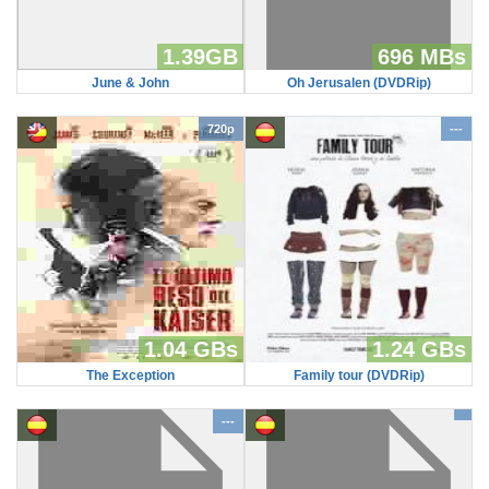
1.39GB
696 MBs
June & John
Oh Jerusalen (DVDRip)
720p
---
1.04 GBs
1.24 GBs
The Exception
Family tour (DVDRip)
---