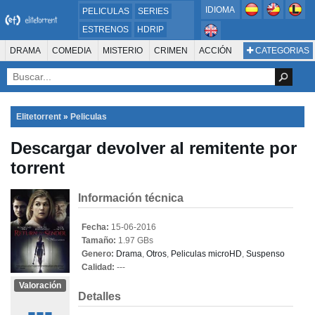
IDIOMA
PELICULAS
SERIES
ESTRENOS
HDRIP
MICROHD
DRAMA
COMEDIA
MISTERIO
CRIMEN
ACCIÓN
CATEGORIAS
ESTRENOS 2024
1080P
SUSPENSO
ACTION & ADVENTURE
SCI-FI & FANTASY
AVENTURA
720P
DVDRIP
ANIMACIÓN
ROMANCE
TERROR
CIENCIA FICCIÓN
FANTASÍA
FAMILIA
DOCUS Y TV
HISTORIA
SUSPENSE
GUERRA
MÚSICA
Elitetorrent
»
Peliculas
WESTERN
DOCUMENTAL
WAR & POLITICS
Descargar devolver al remitente por
PELÍCULA DE LA TELEVISIÓN
FOREIGN
KIDS
REALITY
ANIMACION
torrent
THRILLER
BIOGRAFÍA
Información técnica
Fecha:
15-06-2016
Tamaño:
1.97 GBs
Genero:
Drama
,
Otros
,
Peliculas microHD
,
Suspenso
Calidad:
---
Valoración
Detalles
---