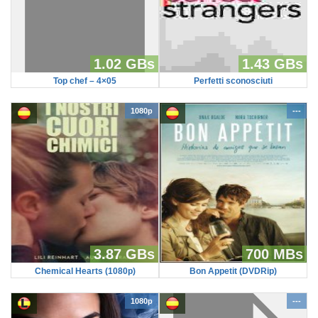
1.02 GBs
1.43 GBs
Top chef – 4×05
Perfetti sconosciuti
1080p
---
3.87 GBs
700 MBs
Chemical Hearts (1080p)
Bon Appetit (DVDRip)
1080p
---