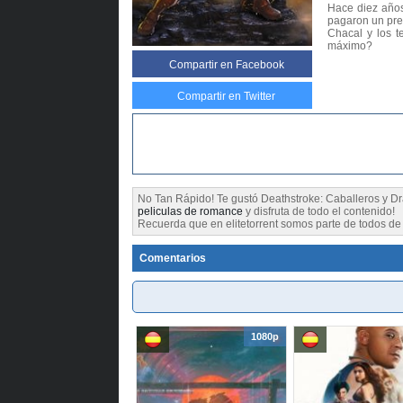
Hace diez años,
pagaron un prec
Chacal y los t
máximo?
Compartir
en Facebook
Compartir en Twitter
No Tan Rápido! Te gustó Deathstroke: Caballeros y 
peliculas de romance
y disfruta de todo el contenido!
Recuerda que en elitetorrent somos parte de todos de l
Comentarios
1080p