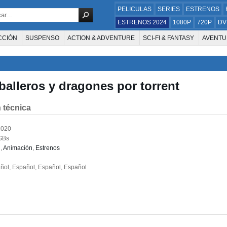
PELICULAS
SERIES
ESTRENOS
ESTRENOS 2024
1080P
720P
DV
CCIÓN
SUSPENSO
ACTION & ADVENTURE
SCI-FI & FANTASY
AVENTU
FAMILIA
DOCUS Y TV
HISTORIA
SUSPENSE
GUERRA
MÚSICA
W
E LA TELEVISIÓN
FOREIGN
KIDS
REALITY
ANIMACION
THRILLER
balleros y dragones por torrent
 técnica
2020
GBs
n
,
Animación
,
Estrenos
ol, Español, Español, Español