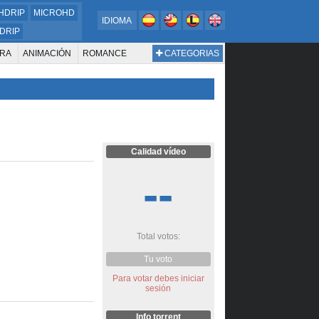
HDRIP
MICROHD
IDIOMA
DRIP
RA
ANIMACIÓN
ROMANCE
CATEGORIAS
ESTERN
DOCUMENTAL
WAR & POLITICS
BIOGRAFÍA
Calidad vídeo
--
Total votos:
Tu voto
Para votar debes iniciar
sesión
Info torrent