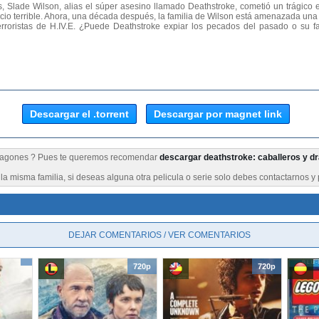
 Slade Wilson, alias el súper asesino llamado Deathstroke, cometió un trágico e
io terrible. Ahora, una década después, la familia de Wilson está amenazada una
erroristas de H.IV.E. ¿Puede Deathstroke expiar los pecados del pasado o su fa
Descargar el .torrent
Descargar por magnet link
Dragones ? Pues te queremos recomendar
descargar deathstroke: caballeros y dr
a misma familia, si deseas alguna otra pelicula o serie solo debes contactarnos y 
DEJAR COMENTARIOS / VER COMENTARIOS
720p
720p