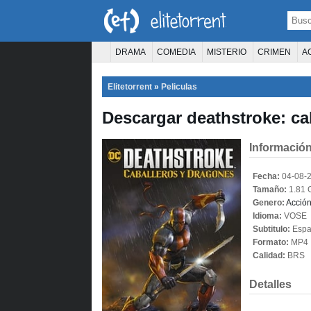
DRAMA
COMEDIA
MISTERIO
CRIMEN
A
TERROR
CIENCIA FICCIÓN
FANTASÍA
Elitetorrent
»
Peliculas
PELÍCULA D
Descargar deathstroke: ca
Información
Fecha:
04-08-
Tamaño:
1.81 
Genero:
Acció
Idioma:
VOSE
Subtitulo:
Españ
Formato:
MP4
Calidad:
BRS
Detalles