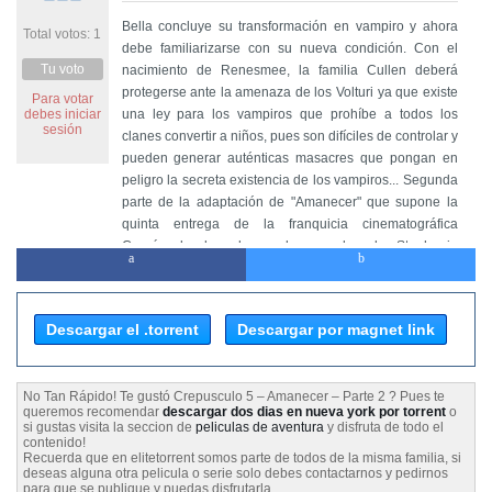
Bella concluye su transformación en vampiro y ahora
Total votos: 1
debe familiarizarse con su nueva condición. Con el
Tu voto
nacimiento de Renesmee, la familia Cullen deberá
protegerse ante la amenaza de los Volturi ya que existe
Para votar
debes iniciar
una ley para los vampiros que prohíbe a todos los
sesión
clanes convertir a niños, pues son difíciles de controlar y
pueden generar auténticas masacres que pongan en
peligro la secreta existencia de los vampiros... Segunda
parte de la adaptación de "Amanecer" que supone la
quinta entrega de la franquicia cinematográfica
Crepúsculo, basada en las novelas de Stephenie
Meyer.
Descargar el .torrent
Descargar por magnet link
No Tan Rápido! Te gustó Crepusculo 5 – Amanecer – Parte 2 ? Pues te
queremos recomendar
descargar dos dias en nueva york por torrent
o
si gustas visita la seccion de
peliculas de aventura
y disfruta de todo el
contenido!
Recuerda que en elitetorrent somos parte de todos de la misma familia, si
deseas alguna otra pelicula o serie solo debes contactarnos y pedirnos
para que se publique y puedas disfrutarla.