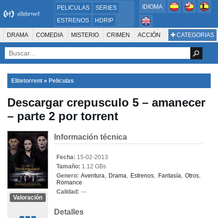
IDIOMA
PELICULAS
SERIES
ESTRENOS
HDRIP
MICROHD
DRAMA
COMEDIA
MISTERIO
CRIMEN
ACCIÓN
CATEGORIAS
ESTRENOS 2024
1080P
SUSPENSO
ACTION & ADVENTURE
SCI-FI & FANTASY
AVENTURA
720P
DVDRIP
ANIMACIÓN
ROMANCE
TERROR
CIENCIA FICCIÓN
FANTASÍA
FAMILIA
DOCUS Y TV
HISTORIA
SUSPENSE
GUERRA
MÚSICA
Elitetorrent
»
Peliculas
WESTERN
DOCUMENTAL
WAR & POLITICS
Descargar crepusculo 5 – amanecer
PELÍCULA DE LA TELEVISIÓN
FOREIGN
KIDS
REALITY
ANIMACION
– parte 2 por torrent
THRILLER
BIOGRAFÍA
Información técnica
Fecha:
15-02-2013
Tamaño:
1.12 GBs
Genero:
Aventura
,
Drama
,
Estrenos
,
Fantasía
,
Otros
,
Romance
Calidad:
---
Valoración
---
Detalles