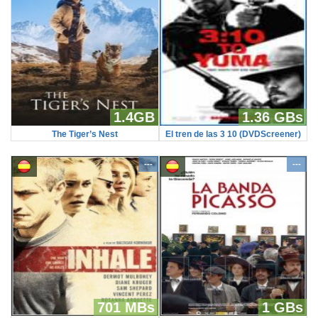
1.4GB
1.36 GBs
The Tiger’s Nest
El tren de las 3 10 (DVDScreener)
---
---
701 MBs
1 GBs