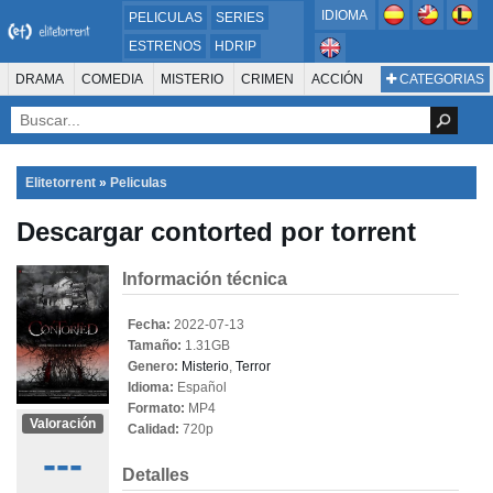
IDIOMA
PELICULAS
SERIES
ESTRENOS
HDRIP
MICROHD
DRAMA
COMEDIA
MISTERIO
CRIMEN
ACCIÓN
CATEGORIAS
ESTRENOS 2024
1080P
SUSPENSO
ACTION & ADVENTURE
SCI-FI & FANTASY
AVENTURA
720P
DVDRIP
ANIMACIÓN
ROMANCE
TERROR
CIENCIA FICCIÓN
FANTASÍA
FAMILIA
DOCUS Y TV
HISTORIA
SUSPENSE
GUERRA
MÚSICA
Elitetorrent
»
Peliculas
WESTERN
DOCUMENTAL
WAR & POLITICS
Descargar contorted por torrent
PELÍCULA DE LA TELEVISIÓN
FOREIGN
KIDS
REALITY
ANIMACION
THRILLER
BIOGRAFÍA
Información técnica
Fecha:
2022-07-13
Tamaño:
1.31GB
Genero:
Misterio
,
Terror
Idioma:
Español
Formato:
MP4
Valoración
Calidad:
720p
---
Detalles