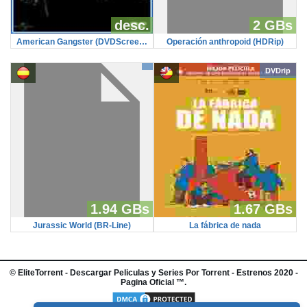
desc.
2 GBs
American Gangster (DVDScreener)
Operación anthropoid (HDRip)
DVDrip
1.94 GBs
1.67 GBs
Jurassic World (BR-Line)
La fábrica de nada
©
EliteTorrent
- Descargar Peliculas y Series Por Torrent - Estrenos 2020 -
Pagina Oficial ™.