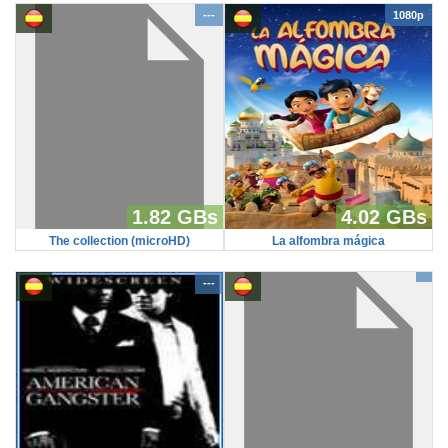
---
1080p
1.82 GBs
4.02 GBs
The collection (microHD)
La alfombra mágica
---