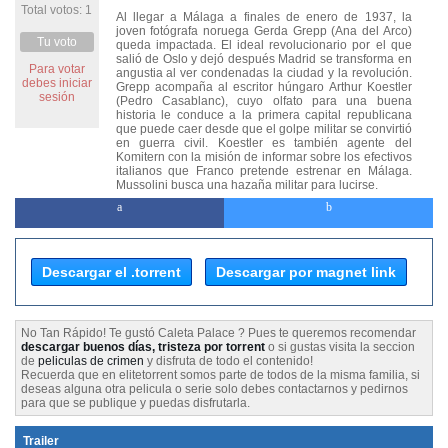
Total votos: 1
Al llegar a Málaga a finales de enero de 1937, la
joven fotógrafa noruega Gerda Grepp (Ana del Arco)
Tu voto
queda impactada. El ideal revolucionario por el que
salió de Oslo y dejó después Madrid se transforma en
Para votar
angustia al ver condenadas la ciudad y la revolución.
debes iniciar
Grepp acompaña al escritor húngaro Arthur Koestler
sesión
(Pedro Casablanc), cuyo olfato para una buena
historia le conduce a la primera capital republicana
que puede caer desde que el golpe militar se convirtió
en guerra civil. Koestler es también agente del
Komitern con la misión de informar sobre los efectivos
italianos que Franco pretende estrenar en Málaga.
Mussolini busca una hazaña militar para lucirse.
Descargar el .torrent
Descargar por magnet link
No Tan Rápido! Te gustó Caleta Palace ? Pues te queremos recomendar
descargar buenos días, tristeza por torrent
o si gustas visita la seccion
de
peliculas de crimen
y disfruta de todo el contenido!
Recuerda que en elitetorrent somos parte de todos de la misma familia, si
deseas alguna otra pelicula o serie solo debes contactarnos y pedirnos
para que se publique y puedas disfrutarla.
Trailer