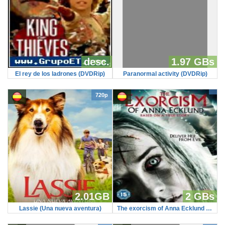
desc.
1.97 GBs
El rey de los ladrones (DVDRip)
Paranormal activity (DVDRip)
720p
2.01GB
2 GBs
Lassie (Una nueva aventura)
The exorcism of Anna Ecklund (microHD)