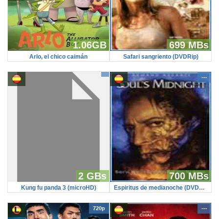
1.06GB
699 MBs
Arlo, el chico caimán
Safari sangriento (DVDRip)
---
2 GBs
700 MBs
Kung fu panda 3 (microHD)
Espiritus de medianoche (DVDRip)
720p
---