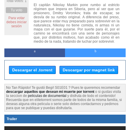
Total votos: 1
El capitán Nikolay Markin pone rumbo al estricto
régimen que impera en Siberia, pero al ver que un
Tu voto
prisionero, Dmitry Voronkov, trata de escapar, se
desvía de su rumbo original. A diferencia del preso,
Para votar
que parece estar muy preparado para sobrevivir en la
debes iniciar
naturaleza, Nikolay no tiene comida, ni armas ni un
sesión
mapa con el que guiarse. Por suerte para él, por el
camino se encontrará con una serie de personajes
que, por distintos motivos, han acabado como él en
medio de la nada, tratando de luchar por sobrevivir.
Descargar el .torrent
Descargar por magnet link
No Tan Rápido! Te gustó Begi! S01E01 ? Pues te queremos recomendar
descargar aquellos que desean mi muerte por torrent
o si gustas visita
la seccion de
peliculas de documental
y disfruta de todo el contenido!
Recuerda que en elitetorrent somos parte de todos de la misma familia, si
deseas alguna otra pelicula o serie solo debes contactarnos y pedirnos
para que se publique y puedas disfrutarla.
Trailer