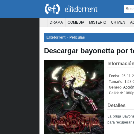
DRAMA
COMEDIA
MISTERIO
CRIMEN
A
TERROR
CIENCIA FICCIÓN
FANTASÍA
Elitetorrent
»
Peliculas
PELÍCULA D
Descargar bayonetta por t
Información
Fecha:
25-11-
Tamaño:
1.58 
Genero:
Acció
Calidad:
1080
Detalles
La bruja Bayone
para recuperar 