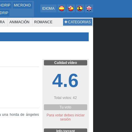
HDRIP
MICROHD
IDIOMA
DRIP
RA
ANIMACIÓN
ROMANCE
CATEGORIAS
ESTERN
DOCUMENTAL
WAR & POLITICS
BIOGRAFÍA
Calidad vídeo
4.6
Total votos: 42
Tu voto
ra una horda de ángeles
Para votar debes iniciar
sesión
Info torrent