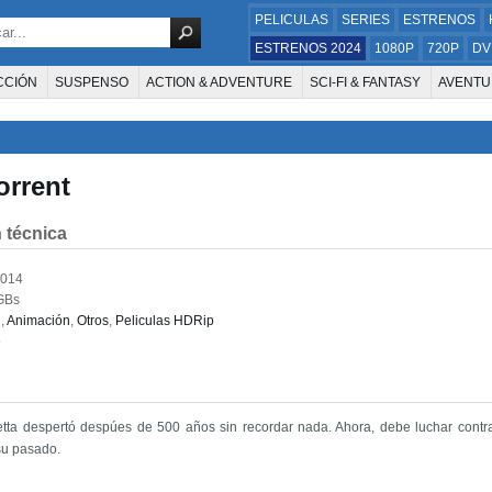
PELICULAS
SERIES
ESTRENOS
ESTRENOS 2024
1080P
720P
DV
CCIÓN
SUSPENSO
ACTION & ADVENTURE
SCI-FI & FANTASY
AVENTU
FAMILIA
DOCUS Y TV
HISTORIA
SUSPENSE
GUERRA
MÚSICA
W
E LA TELEVISIÓN
FOREIGN
KIDS
REALITY
ANIMACION
THRILLER
orrent
 técnica
2014
GBs
n
,
Animación
,
Otros
,
Peliculas HDRip
p
tta despertó despúes de 500 años sin recordar nada. Ahora, debe luchar cont
su pasado.