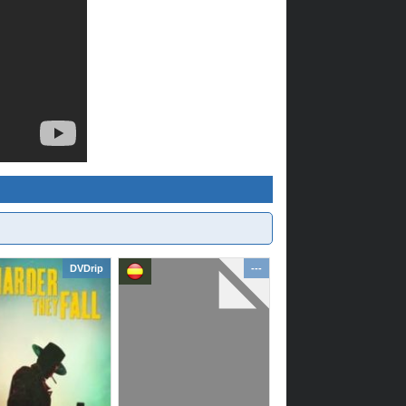
DVDrip
---