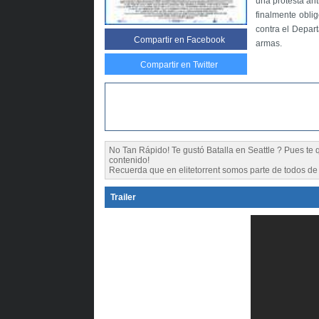
una protesta ant
finalmente obl
contra el Depar
Compartir
en Facebook
armas.
Compartir en Twitter
No Tan Rápido! Te gustó Batalla en Seattle ? Pues 
contenido!
Recuerda que en elitetorrent somos parte de todos de l
Trailer