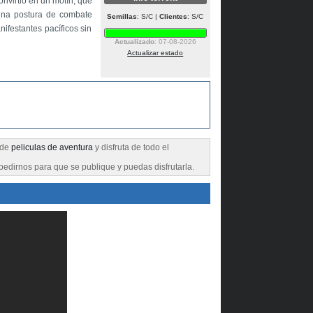
onvirtió en un motín, que
una postura de combate
Semillas
: S/C |
Clientes
: S/C
ifestantes pacíficos sin
Actualizado
: 07-08-2026
Actualizar estado
n de
peliculas de aventura
y disfruta de todo el
pedirnos para que se publique y puedas disfrutarla.