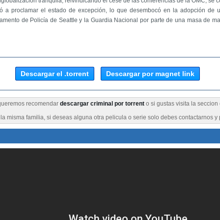
iglobalización tranquila, reivindicando el cese de las conferencias de la OMC, se c
igó a proclamar el estado de excepción, lo que desembocó en la adopción de 
tamento de Policía de Seattle y la Guardia Nacional por parte de una masa de man
Descargar el .torrent
Descargar por magnet link
te queremos recomendar
descargar criminal por torrent
o si gustas visita la seccio
a misma familia, si deseas alguna otra pelicula o serie solo debes contactarnos y 