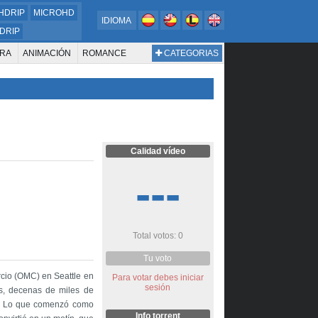
HDRIP
MICROHD
IDIOMA
DRIP
RA
ANIMACIÓN
ROMANCE
CATEGORIAS
ESTERN
DOCUMENTAL
WAR & POLITICS
BIOGRAFÍA
Calidad vídeo
---
Total votos: 0
Tu voto
rcio (OMC) en Seattle en
Para votar debes iniciar
sesión
s, decenas de miles de
al. Lo que comenzó como
Info torrent