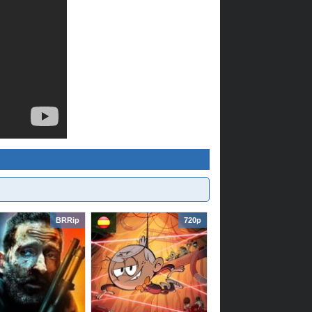
BRRip
720p