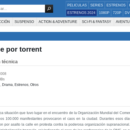
PELICULAS
SERIES
ESTRENOS
ESTRENOS 2024
1080P
720P
DV
CCIÓN
SUSPENSO
ACTION & ADVENTURE
SCI-FI & FANTASY
AVENTU
FAMILIA
DOCUS Y TV
HISTORIA
SUSPENSE
GUERRA
MÚSICA
W
E LA TELEVISIÓN
FOREIGN
KIDS
REALITY
ANIMACION
THRILLER
e por torrent
 técnica
2008
MBs
n
,
Drama
,
Estrenos
,
Otros
ica situación que tuvo lugar en el encuentro de la Organización Mundial del Come
os 100.000 manifestantes provocaron el caos en la ciudad. Durantes esos día
n por asalto la calle en protesta contra la poderosa organización supranacion