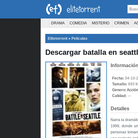
DRAMA
COMEDIA
MISTERIO
CRIMEN
A
TERROR
CIENCIA FICCIÓN
FANTASÍA
Elitetorrent
»
Peliculas
PELÍCULA D
Descargar batalla en seattl
Información
Fecha:
04-10-
Tamaño:
693 
Genero:
Acció
Calidad:
---
Detalles
Narra la dramát
1999, donde un
personas tomaro