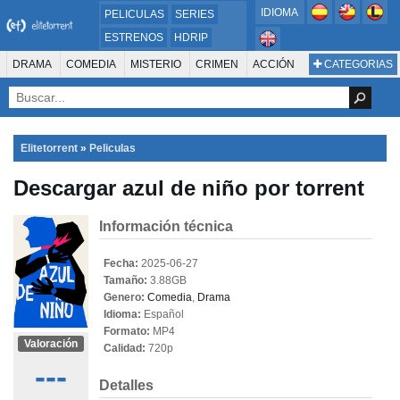
IDIOMA
PELICULAS
SERIES
ESTRENOS
HDRIP
MICROHD
DRAMA
COMEDIA
MISTERIO
CRIMEN
ACCIÓN
CATEGORIAS
ESTRENOS 2024
1080P
SUSPENSO
ACTION & ADVENTURE
SCI-FI & FANTASY
AVENTURA
720P
DVDRIP
ANIMACIÓN
ROMANCE
TERROR
CIENCIA FICCIÓN
FANTASÍA
FAMILIA
DOCUS Y TV
HISTORIA
SUSPENSE
GUERRA
MÚSICA
Elitetorrent
»
Peliculas
WESTERN
DOCUMENTAL
WAR & POLITICS
Descargar azul de niño por torrent
PELÍCULA DE LA TELEVISIÓN
FOREIGN
KIDS
REALITY
ANIMACION
THRILLER
BIOGRAFÍA
Información técnica
Fecha:
2025-06-27
Tamaño:
3.88GB
Genero:
Comedia
,
Drama
Idioma:
Español
Formato:
MP4
Valoración
Calidad:
720p
---
Detalles