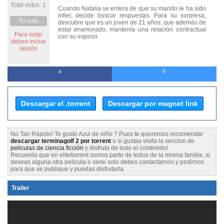
Total votos: 1
Cuando Natalia se entera de que su marido le ha sido
infiel, decide buscar respuestas. Para su sorpresa,
Tu voto
descubre que es un joven de 21 años, que además de
estar enamorado, mantenía una relación contractual
Para votar
con su esposo.
debes iniciar
sesión
Descargar el .torrent
Descargar por magnet link
No Tan Rápido! Te gustó Azul de niño ? Pues te queremos recomendar
descargar terminagolf 2 por torrent
o si gustas visita la seccion de
peliculas de ciencia ficción
y disfruta de todo el contenido!
Recuerda que en elitetorrent somos parte de todos de la misma familia, si
deseas alguna otra pelicula o serie solo debes contactarnos y pedirnos
para que se publique y puedas disfrutarla.
Trailer