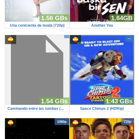
1.56 GBs
1.64GB
Una cenicienta de moda (720p)
Another You
---
1.54 GBs
1.43 GBs
Caminando entre las tumbas (HDRip)
Space Chimps 2 (HDRip)
1080p
720p