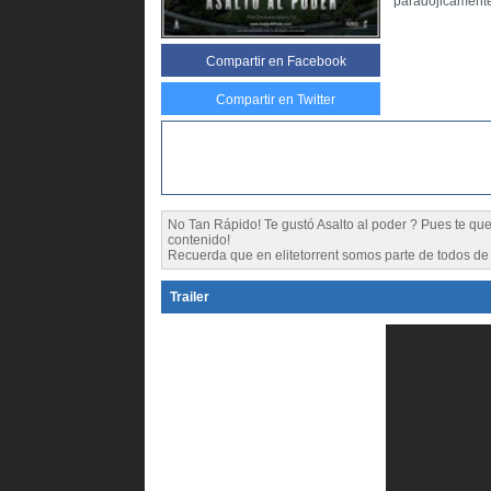
paradójicamente
Compartir
en Facebook
Compartir en Twitter
No Tan Rápido! Te gustó Asalto al poder ? Pues te 
contenido!
Recuerda que en elitetorrent somos parte de todos de l
Trailer