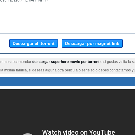
, su fracaso. (FILMAFFINITY)
Descargar el .torrent
Descargar por magnet link
queremos recomendar
descargar superhero movie por torrent
o si gustas visita la 
a misma familia, si deseas alguna otra pelicula o serie solo debes contactarnos y 