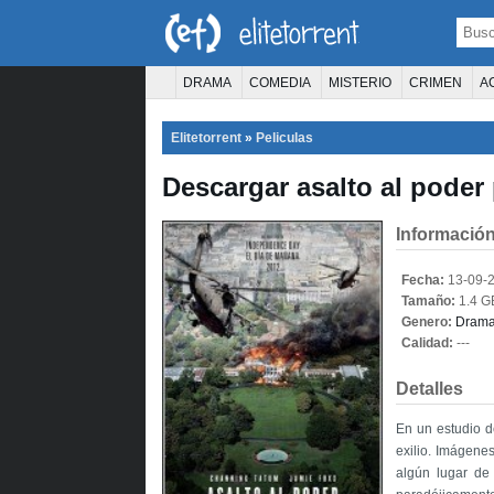
DRAMA
COMEDIA
MISTERIO
CRIMEN
A
TERROR
CIENCIA FICCIÓN
FANTASÍA
Elitetorrent
»
Peliculas
PELÍCULA D
Descargar asalto al poder 
Información
Fecha:
13-09-
Tamaño:
1.4 G
Genero:
Dram
Calidad:
---
Detalles
En un estudio de
exilio. Imágene
algún lugar de 