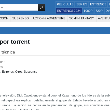
PELICULAS
SERIES
ESTRENOS
ESTRENOS 2024
1080P
720P
DV
CCIÓN
SUSPENSO
ACTION & ADVENTURE
SCI-FI & FANTASY
AVENTU
FAMILIA
DOCUS Y TV
HISTORIA
SUSPENSE
GUERRA
MÚSICA
W
E LA TELEVISIÓN
FOREIGN
KIDS
REALITY
ANIMACION
THRILLER
por torrent
 técnica
2013
Bs
a
,
Estrenos
,
Otros
,
Suspenso
 televisión, Dick Cavett entrevista al coronel Kasai, uno de los líderes de la sub
s retrospectivas explican detalladamente el golpe de Estado llevado a cabo en
Europa. La acción se centra en la preparación de golpe, sus complicaciones,