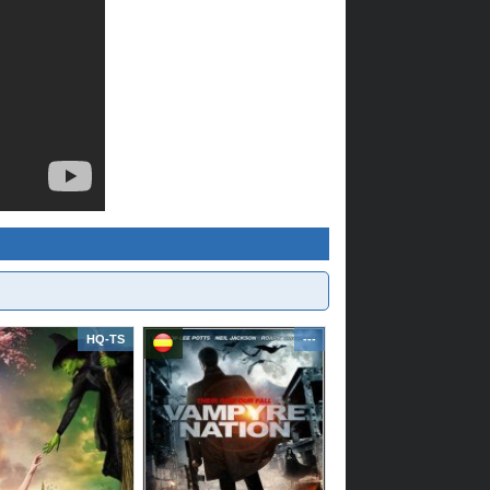
HQ-TS
---