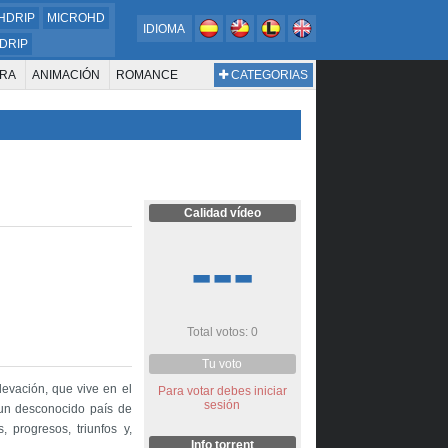
HDRIP
MICROHD
IDIOMA
DRIP
RA
ANIMACIÓN
ROMANCE
CATEGORIAS
ESTERN
DOCUMENTAL
WAR & POLITICS
BIOGRAFÍA
Calidad vídeo
---
Total votos: 0
Tu voto
levación, que vive en el
Para votar debes iniciar
sesión
 un desconocido país de
 progresos, triunfos y,
Info torrent