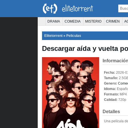
DRAMA
COMEDIA
MISTERIO
CRIMEN
A
TERROR
CIENCIA FICCIÓN
FANTASÍA
Elitetorrent
»
Peliculas
PELÍCULA D
Descargar aída y vuelta po
Información
Fecha:
2026-0
Tamaño:
2.5G
Genero:
Come
Idioma:
Españo
Formato:
MP4
Calidad:
720p
Detalles
Una película de