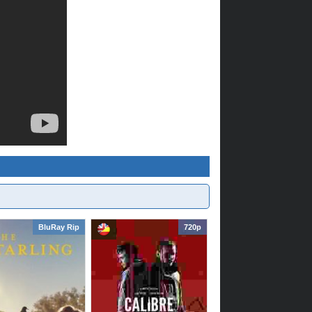
BluRay Rip
720p