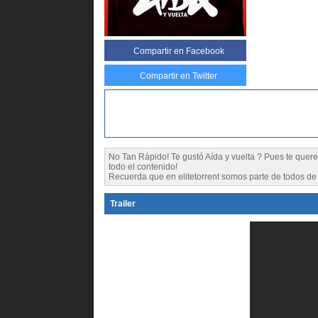
Compartir
en Facebook
Compartir en Twitter
No Tan Rápido! Te gustó Aída y vuelta ? Pues te qu
todo el contenido!
Recuerda que en elitetorrent somos parte de todos de l
Trailer