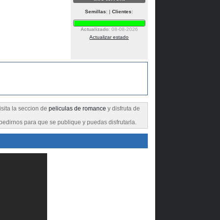
Semillas
: |
Clientes
:
Actualizado
: 08-08-2026
Actualizar estado
isita la seccion de
peliculas de romance
y disfruta de
pedirnos para que se publique y puedas disfrutarla.