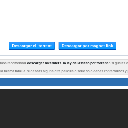
Descargar el .torrent
Descargar por magnet link
eremos recomendar
descargar bikeriders. la ley del asfalto por torrent
o si gustas v
a misma familia, si deseas alguna otra pelicula o serie solo debes contactarnos y 