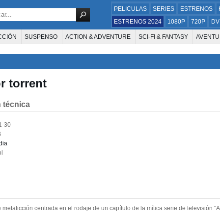
PELICULAS
SERIES
ESTRENOS
ESTRENOS 2024
1080P
720P
DV
CCIÓN
SUSPENSO
ACTION & ADVENTURE
SCI-FI & FANTASY
AVENTU
FAMILIA
DOCUS Y TV
HISTORIA
SUSPENSE
GUERRA
MÚSICA
W
E LA TELEVISIÓN
FOREIGN
KIDS
REALITY
ANIMACION
THRILLER
r torrent
 técnica
1-30
B
dia
l
 metaficción centrada en el rodaje de un capítulo de la mítica serie de televisión "A