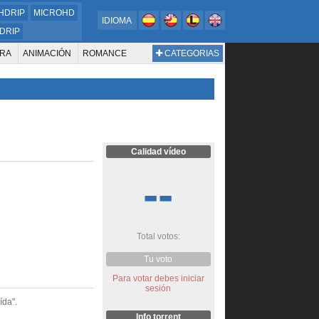
HDRIP
MICROHD
IDIOMA
DRIP
RA
ANIMACIÓN
ROMANCE
CATEGORIAS
ESTERN
DOCUMENTAL
WAR & POLITICS
BIOGRAFÍA
Calidad vídeo
--
Total votos:
Tu voto
Para votar debes iniciar
sesión
ída".
Info torrent