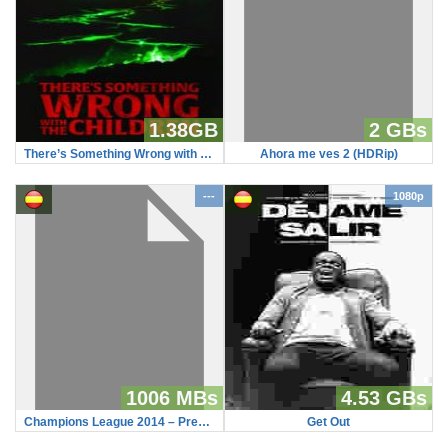
1.38GB
2 GBs
There’s Something Wrong with the Children
Ahora me ves 2 (HDRip)
---
1080p
1006 MBs
4.53 GBs
Champions League 2014 – Previa Ida – Napoles vs Athletic de Bilbao
Get Out