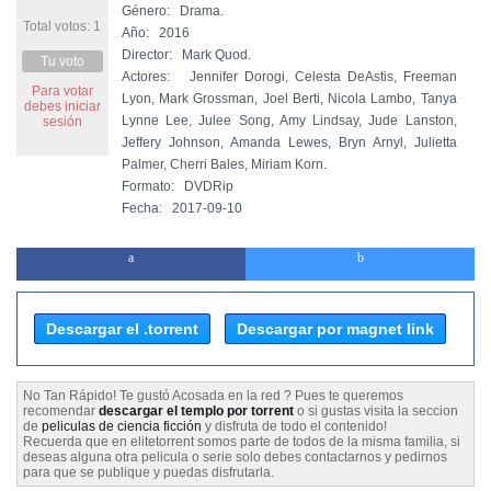
Género: Drama.
Total votos: 1
Año: 2016
Director: Mark Quod.
Tu voto
Actores: Jennifer Dorogi, Celesta DeAstis, Freeman
Para votar
Lyon, Mark Grossman, Joel Berti, Nicola Lambo, Tanya
debes iniciar
Lynne Lee, Julee Song, Amy Lindsay, Jude Lanston,
sesión
Jeffery Johnson, Amanda Lewes, Bryn Arnyl, Julietta
Palmer, Cherri Bales, Miriam Korn.
Formato: DVDRip
Fecha: 2017-09-10
Rachel y su pareja jugaban a enviarse fotografías de
cierto contenido erótico, pero cuando estas imágenes
pasan a redes pornográficas acaba convirtiéndose en
una auténtica pesadilla. Rachel piensa que ha sido su
Descargar el .torrent
Descargar por magnet link
exnovio en venganza por su ruptura.
No Tan Rápido! Te gustó Acosada en la red ? Pues te queremos
recomendar
descargar el templo por torrent
o si gustas visita la seccion
de
peliculas de ciencia ficción
y disfruta de todo el contenido!
Recuerda que en elitetorrent somos parte de todos de la misma familia, si
deseas alguna otra pelicula o serie solo debes contactarnos y pedirnos
para que se publique y puedas disfrutarla.