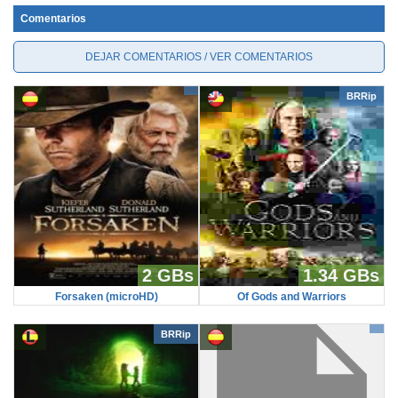
Comentarios
DEJAR COMENTARIOS / VER COMENTARIOS
BRRip
2 GBs
1.34 GBs
Forsaken (microHD)
Of Gods and Warriors
BRRip