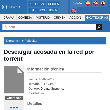
IDIOMA
PELICULAS
SERIES
ESTRENOS
HDRIP
MICROHD
DRAMA
COMEDIA
MISTERIO
CRIMEN
ACCIÓN
CATEGORIAS
ESTRENOS 2024
1080P
SUSPENSO
ACTION & ADVENTURE
SCI-FI & FANTASY
AVENTURA
720P
DVDRIP
ANIMACIÓN
ROMANCE
TERROR
CIENCIA FICCIÓN
FANTASÍA
FAMILIA
DOCUS Y TV
HISTORIA
SUSPENSE
GUERRA
MÚSICA
Elitetorrent
»
Peliculas
WESTERN
DOCUMENTAL
WAR & POLITICS
Descargar acosada en la red por
PELÍCULA DE LA TELEVISIÓN
FOREIGN
KIDS
REALITY
ANIMACION
torrent
THRILLER
BIOGRAFÍA
Información técnica
Fecha:
10-09-2017
Tamaño:
1.12 GBs
Genero:
Drama
,
Suspense
Calidad:
---
Valoración
Detalles
---