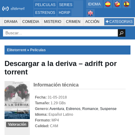
IDIOMA
PELICULAS
SERIES
ESTRENOS
HDRIP
MICROHD
DRAMA
COMEDIA
MISTERIO
CRIMEN
ACCIÓN
CATEGORIAS
ESTRENOS 2024
1080P
SUSPENSO
ACTION & ADVENTURE
SCI-FI & FANTASY
AVENTURA
720P
DVDRIP
ANIMACIÓN
ROMANCE
TERROR
CIENCIA FICCIÓN
FANTASÍA
FAMILIA
DOCUS Y TV
HISTORIA
SUSPENSE
GUERRA
MÚSICA
Elitetorrent
»
Peliculas
WESTERN
DOCUMENTAL
WAR & POLITICS
Descargar a la deriva – adrift por
PELÍCULA DE LA TELEVISIÓN
FOREIGN
KIDS
REALITY
ANIMACION
torrent
THRILLER
BIOGRAFÍA
Información técnica
Fecha:
31-05-2018
Tamaño:
1.29 GBs
Genero:
Aventura
,
Estrenos
,
Romance
,
Suspense
Idioma:
Español Latino
Formato:
MP4
Valoración
Calidad:
CAM