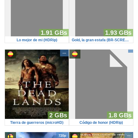
1.91 GBs
1.93 GBs
Lo mejor de mi (HDRip)
Gold, la gran estafa (BR-SCREENER)
---
2 GBs
1.8 GBs
Tierra de guerreros (microHD)
Código de honor (HDRip)
720p
---