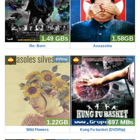
1.49 GBs
1.58GB
Re: Born
Assassins
DVDrip
---
1.22GB
697 MBs
Wild Flowers
Kung Fu basket (DVDRip)