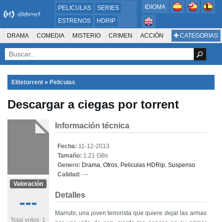
IDIOMA
PELICULAS
SERIES
ESTRENOS
HDRIP
MICROHD
DRAMA
COMEDIA
MISTERIO
CRIMEN
ACCIÓN
CATEGORIAS
ESTRENOS 2024
1080P
SUSPENSO
ACTION & ADVENTURE
SCI-FI & FANTASY
AVENTURA
720P
DVDRIP
ANIMACIÓN
ROMANCE
TERROR
CIENCIA FICCIÓN
FANTASÍA
FAMILIA
DOCUS Y TV
HISTORIA
SUSPENSE
GUERRA
MÚSICA
Elitetorrent
»
Peliculas
WESTERN
DOCUMENTAL
WAR & POLITICS
Descargar a ciegas por torrent
PELÍCULA DE LA TELEVISIÓN
FOREIGN
KIDS
REALITY
ANIMACION
THRILLER
BIOGRAFÍA
Información técnica
Fecha:
11-12-2013
Tamaño:
1.21 GBs
Genero:
Drama
,
Otros
,
Peliculas HDRip
,
Suspenso
Calidad:
---
Valoración
Detalles
---
Marrubi, una joven terrorista que quiere dejar las armas
Total votos: 1