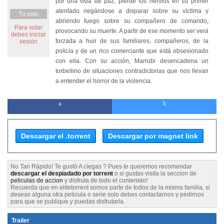
por una vida de paz, pierde los nervios en su primer
atentado negándose a disparar sobre su víctima y
Tu voto
abriendo fuego sobre su compañero de comando,
Para votar
provocando su muerte. A partir de ese momento ser verá
debes iniciar
forzada a huir de sus familiares, compañeros, de la
sesión
policía y de un rico comerciante que está obsesionado
con ella. Con su acción, Marrubi desencadena un
torbellino de situaciones contradictorias que nos llevan
a entender el horror de la violencia.
Descargar el .torrent
Descargar por magnet link
No Tan Rápido! Te gustó A ciegas ? Pues te queremos recomendar
descargar el despiadado por torrent
o si gustas visita la seccion de
peliculas de accion
y disfruta de todo el contenido!
Recuerda que en elitetorrent somos parte de todos de la misma familia, si
deseas alguna otra pelicula o serie solo debes contactarnos y pedirnos
para que se publique y puedas disfrutarla.
Trailer