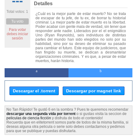
---
Detalles
Total votos: 1
¿Cuál es la mejor parte de estar muerto? No se trata
de escapar de tu jefe, de tu ex, de borrar tu historial
Tu voto
criminal. La mejor parte de estar muerto es la libertad.
Poder acabar con gente mala de verdad, sin tener que
Para votar
responder ante nadie. Liderados por el el enigmático
debes iniciar
Uno (Ryan Reynolds), seis individuos de distintas
sesión
partes del mundo han sido elegidos no solo por su
habilidad, sino por su deseo de eliminar su pasado
para cambiar el futuro. Este equipo de justicieros, que
han fingido su muerte, se dedican a desmantelar
organizaciones criminales. Y es que, a pesar de estar
muertos, harán historia.
Descargar el .torrent
Descargar por magnet link
No Tan Rápido! Te gustó 6 en la sombra ? Pues te queremos recomendar
descargar una segunda vida por torrent
o si gustas visita la seccion de
peliculas de ciencia ficción
y disfruta de todo el contenido!
Recuerda que en elitetorrent somos parte de todos de la misma familia, si
deseas alguna otra pelicula o serie solo debes contactarnos y pedirnos
para que se publique y puedas disfrutarla.