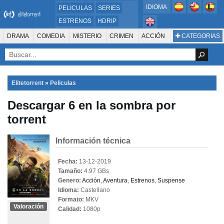
IDIOMA
PELICULAS
SERIES
ESTRENOS
HDRIP
MICROHD
DRAMA
COMEDIA
MISTERIO
CRIMEN
ACCIÓN
CATEGORIAS
ESTRENOS 2024
1080P
SUSPENSO
ACTION & ADVENTURE
SCI-FI & FANTASY
AVENTURA
720P
DVDRIP
ANIMACIÓN
ROMANCE
TERROR
CIENCIA FICCIÓN
FANTASÍA
FAMILIA
DOCUS Y TV
HISTORIA
SUSPENSE
GUERRA
MÚSICA
Elitetorrent
»
Peliculas
WESTERN
DOCUMENTAL
WAR & POLITICS
Descargar 6 en la sombra por
PELÍCULA DE LA TELEVISIÓN
FOREIGN
KIDS
REALITY
ANIMACION
torrent
THRILLER
BIOGRAFÍA
Información técnica
Fecha:
13-12-2019
Tamaño:
4.97 GBs
Genero:
Acción
,
Aventura
,
Estrenos
,
Suspense
Idioma:
Castellano
Formato:
MKV
Valoración
Calidad:
1080p