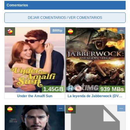
Comentarios
DEJAR COMENTARIOS / VER COMENTARIOS
BRRip
---
1.45GB
939 MBs
Under the Amalfi Sun
La leyenda de Jabberwock (DVDRip)
---
---