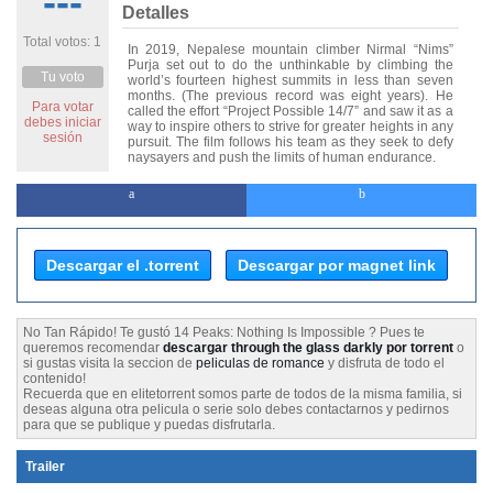
---
Detalles
Total votos: 1
In 2019, Nepalese mountain climber Nirmal “Nims”
Purja set out to do the unthinkable by climbing the
Tu voto
world’s fourteen highest summits in less than seven
months. (The previous record was eight years). He
Para votar
called the effort “Project Possible 14/7” and saw it as a
debes iniciar
way to inspire others to strive for greater heights in any
sesión
pursuit. The film follows his team as they seek to defy
naysayers and push the limits of human endurance.
Descargar el .torrent
Descargar por magnet link
No Tan Rápido! Te gustó 14 Peaks: Nothing Is Impossible ? Pues te
queremos recomendar
descargar through the glass darkly por torrent
o
si gustas visita la seccion de
peliculas de romance
y disfruta de todo el
contenido!
Recuerda que en elitetorrent somos parte de todos de la misma familia, si
deseas alguna otra pelicula o serie solo debes contactarnos y pedirnos
para que se publique y puedas disfrutarla.
Trailer