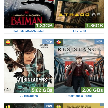
1.83GB
1.86GB
Feliz Mini-Bat-Navidad
Atraco 88
1080p
HDR
5.82 GBs
2.06 GBs
70 Binladens
Resistencia (HDR)
BRS