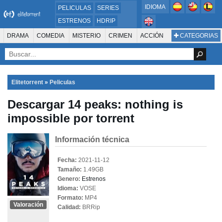
IDIOMA
PELICULAS
SERIES
ESTRENOS
HDRIP
MICROHD
DRAMA
COMEDIA
MISTERIO
CRIMEN
ACCIÓN
CATEGORIAS
ESTRENOS 2024
1080P
SUSPENSO
ACTION & ADVENTURE
SCI-FI & FANTASY
AVENTURA
720P
DVDRIP
ANIMACIÓN
ROMANCE
TERROR
CIENCIA FICCIÓN
FANTASÍA
FAMILIA
DOCUS Y TV
HISTORIA
SUSPENSE
GUERRA
MÚSICA
Elitetorrent
»
Peliculas
WESTERN
DOCUMENTAL
WAR & POLITICS
Descargar 14 peaks: nothing is
PELÍCULA DE LA TELEVISIÓN
FOREIGN
KIDS
REALITY
ANIMACION
impossible por torrent
THRILLER
BIOGRAFÍA
Información técnica
Fecha:
2021-11-12
Tamaño:
1.49GB
Genero:
Estrenos
Idioma:
VOSE
Formato:
MP4
Valoración
Calidad:
BRRip